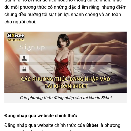
dù mỗi phương thức có những đặc điểm riêng, nhưng điểm
chung đều hướng tới sự tiện lợi, nhanh chóng và an toàn
cho người chơi.
Các phương thức đăng nhập vào tài khoản 8kbet
Đăng nhập qua website chính thức
Đăng nhập qua website chính thức của
8kbet
là phương