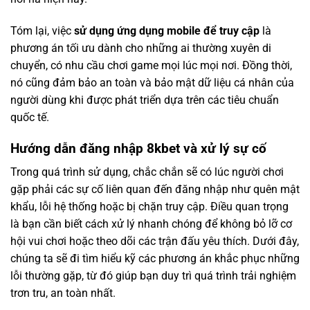
Tóm lại, việc
sử dụng ứng dụng mobile để truy cập
là
phương án tối ưu dành cho những ai thường xuyên di
chuyển, có nhu cầu chơi game mọi lúc mọi nơi. Đồng thời,
nó cũng đảm bảo an toàn và bảo mật dữ liệu cá nhân của
người dùng khi được phát triển dựa trên các tiêu chuẩn
quốc tế.
Hướng dẫn đăng nhập 8kbet
và xử lý sự cố
Trong quá trình sử dụng, chắc chắn sẽ có lúc người chơi
gặp phải các sự cố liên quan đến đăng nhập như quên mật
khẩu, lỗi hệ thống hoặc bị chặn truy cập. Điều quan trọng
là bạn cần biết cách xử lý nhanh chóng để không bỏ lỡ cơ
hội vui chơi hoặc theo dõi các trận đấu yêu thích. Dưới đây,
chúng ta sẽ đi tìm hiểu kỹ các phương án khắc phục những
lỗi thường gặp, từ đó giúp bạn duy trì quá trình trải nghiệm
trơn tru, an toàn nhất.