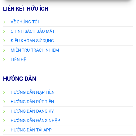
LIÊN KẾT HỮU ÍCH
VỀ CHÚNG TÔI
CHÍNH SÁCH BẢO MẬT
ĐIỀU KHOẢN SỬ DỤNG
MIỄN TRỪ TRÁCH NHIỆM
LIÊN HỆ
HƯỚNG DẪN
HƯỚNG DẪN NẠP TIỀN
HƯỚNG DẪN RÚT TIỀN
HƯỚNG DẪN ĐĂNG KÝ
HƯỚNG DẪN ĐĂNG NHẬP
HƯỚNG DẪN TẢI APP