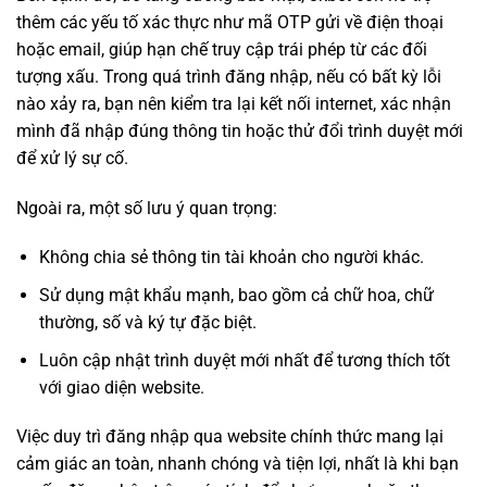
thêm các yếu tố xác thực như mã OTP gửi về điện thoại
hoặc email, giúp hạn chế truy cập trái phép từ các đối
tượng xấu. Trong quá trình đăng nhập, nếu có bất kỳ lỗi
nào xảy ra, bạn nên kiểm tra lại kết nối internet, xác nhận
mình đã nhập đúng thông tin hoặc thử đổi trình duyệt mới
để xử lý sự cố.
Ngoài ra, một số lưu ý quan trọng:
Không chia sẻ thông tin tài khoản cho người khác.
Sử dụng mật khẩu mạnh, bao gồm cả chữ hoa, chữ
thường, số và ký tự đặc biệt.
Luôn cập nhật trình duyệt mới nhất để tương thích tốt
với giao diện website.
Việc duy trì đăng nhập qua website chính thức mang lại
cảm giác an toàn, nhanh chóng và tiện lợi, nhất là khi bạn