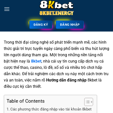
ĐĂNG KÝ
ĐĂNG NHẬP
Trong thời đại công nghệ số phát triển mạnh mẽ, các hình
thức giải trí trực tuyến ngày càng phổ biến và thu hút lượng
lớn người dùng tham gia. Một trong những nền tảng nổi
bật hiện nay là
8kbet
, nhà cái uy tín cung cấp dịch vụ cá
cược thể thao, casino, lô đề, xổ số và nhiều trò chơi hấp
dẫn khác. Để trải nghiệm các dịch vụ này một cách trơn tru
và an toàn, việc nắm rõ
Hướng dẫn đăng nhập
8kbet là
điều cực kỳ cần thiết.
Table of Contents
Các phương thức đăng nhập vào tài khoản 8kbet