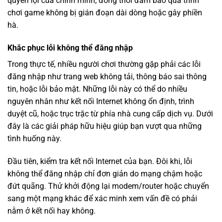
quyền lợi của chính mình, đồng thời đảm bảo quá trình
chơi game không bị gián đoạn dài dòng hoặc gây phiền
hà.
Khắc phục lỗi không thể đăng nhập
Trong thực tế, nhiều người chơi thường gặp phải các lỗi
đăng nhập như trang web không tải, thông báo sai thông
tin, hoặc lỗi bảo mật. Những lỗi này có thể do nhiều
nguyên nhân như kết nối Internet không ổn định, trình
duyệt cũ, hoặc trục trặc từ phía nhà cung cấp dịch vụ. Dưới
đây là các giải pháp hữu hiệu giúp bạn vượt qua những
tình huống này.
Đầu tiên, kiểm tra kết nối Internet của bạn. Đôi khi, lỗi
không thể đăng nhập chỉ đơn giản do mạng chậm hoặc
đứt quãng. Thử khởi động lại modem/router hoặc chuyển
sang một mạng khác để xác minh xem vấn đề có phải
nằm ở kết nối hay không.