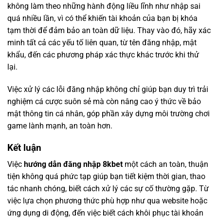
không làm theo những hành động liều lĩnh như nhập sai
quá nhiều lần, vì có thể khiến tài khoản của bạn bị khóa
tạm thời để đảm bảo an toàn dữ liệu. Thay vào đó, hãy xác
minh tất cả các yếu tố liên quan, từ tên đăng nhập, mật
khẩu, đến các phương pháp xác thực khác trước khi thử
lại.
Việc xử lý các lỗi đăng nhập không chỉ giúp bạn duy trì trải
nghiệm cá cược suôn sẻ mà còn nâng cao ý thức về bảo
mật thông tin cá nhân, góp phần xây dựng môi trường chơi
game lành mạnh, an toàn hơn.
Kết luận
Việc
hướng dẫn
đăng nhập 8kbet
một cách an toàn, thuận
tiện không quá phức tạp giúp bạn tiết kiệm thời gian, thao
tác nhanh chóng, biết cách xử lý các sự cố thường gặp. Từ
việc lựa chọn phương thức phù hợp như qua website hoặc
ứng dụng di động, đến việc biết cách khôi phục tài khoản