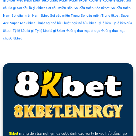
gì 8kbet
Mèo Neko
Mèo Neko 8kbet
Poker
Poker 8kbet
Roulette
Roulette 8kbet
Soi
cầu là gì
Soi cầu là gì 8kbet
Soi cầu miền Bắc
Soi cầu miền Bắc 8kbet
Soi cầu miền
Nam
Soi cầu miền Nam 8kbet
Soi cầu miền Trung
Soi cầu miền Trung 8kbet
Super
Ace
Super Ace 8kbet
Thuật ngữ nổ hũ
Thuật ngữ nổ hũ 8kbet
Tỷ lệ kèo
Tỷ lệ kèo của
8kbet
Tỷ lệ kèo là gì
Tỷ lệ kèo là gì 8kbet
Đường đua mạt chược
Đường đua mạt
chược 8kbet
8kbet
mang đến trải nghiệm cá cược đỉnh cao với tỷ lệ kèo hấp dẫn, nạp