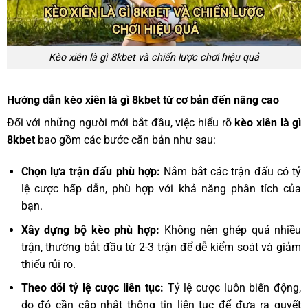
Kèo xiên là gì 8kbet và chiến lược chơi hiệu quả
Hướng dẫn kèo xiên là gì 8kbet từ cơ bản đến nâng cao
Đối với những người mới bắt đầu, việc hiểu rõ
kèo xiên là gì
8kbet
bao gồm các bước căn bản như sau:
Chọn lựa trận đấu phù hợp:
Nắm bắt các trận đấu có tỷ
lệ cược hấp dẫn, phù hợp với khả năng phân tích của
bạn.
Xây dựng bộ kèo phù hợp:
Không nên ghép quá nhiều
trận, thường bắt đầu từ 2-3 trận để dễ kiểm soát và giảm
thiểu rủi ro.
Theo dõi tỷ lệ cược liên tục:
Tỷ lệ cược luôn biến động,
do đó cần cập nhật thông tin liên tục để đưa ra quyết