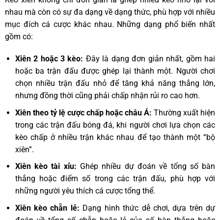
nhau mà còn có sự đa dạng về dạng thức, phù hợp với nhiều
mục đích cá cược khác nhau. Những dạng phổ biến nhất
gồm có:
Xiên 2 hoặc 3 kèo:
Đây là dạng đơn giản nhất, gồm hai
hoặc ba trận đấu được ghép lại thành một. Người chơi
chọn nhiều trận đấu nhỏ để tăng khả năng thắng lớn,
nhưng đồng thời cũng phải chấp nhận rủi ro cao hơn.
Xiên theo tỷ lệ cược chấp hoặc châu Á:
Thường xuất hiện
trong các trận đấu bóng đá, khi người chơi lựa chọn các
kèo chấp ở nhiều trận khác nhau để tạo thành một “bộ
xiên”.
Xiên kèo tài xỉu:
Ghép nhiều dự đoán về tổng số bàn
thắng hoặc điểm số trong các trận đấu, phù hợp với
những người yêu thích cá cược tổng thể.
Xiên kèo chẵn lẻ:
Dạng hình thức dễ chơi, dựa trên dự