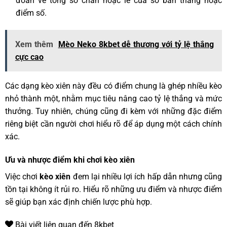
đoán về tổng số chẵn hoặc lẻ của số bàn thắng hoặc
điểm số.
Xem thêm
Mèo Neko 8kbet dễ thương với tỷ lệ thắng
cực cao
Các dạng kèo xiên này đều có điểm chung là ghép nhiều kèo
nhỏ thành một, nhằm mục tiêu nâng cao tỷ lệ thắng và mức
thưởng. Tuy nhiên, chúng cũng đi kèm với những đặc điểm
riêng biệt cần người chơi hiểu rõ để áp dụng một cách chính
xác.
Ưu và nhược điểm khi chơi kèo xiên
Việc chơi
kèo xiên
đem lại nhiều lợi ích hấp dẫn nhưng cũng
tồn tại không ít rủi ro. Hiểu rõ những ưu điểm và nhược điểm
sẽ giúp bạn xác định chiến lược phù hợp.
Bài viết liên quan đến 8kbet