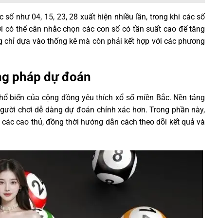
 số như 04, 15, 23, 28 xuất hiện nhiều lần, trong khi các số
ơi có thể cân nhắc chọn các con số có tần suất cao để tăng
g chỉ dựa vào thống kê mà còn phải kết hợp với các phương
ng pháp dự đoán
hổ biến của cộng đồng yêu thích xổ số miền Bắc. Nền tảng
 người chơi dễ dàng dự đoán chính xác hơn. Trong phần này,
từ các cao thủ, đồng thời hướng dẫn cách theo dõi kết quả và