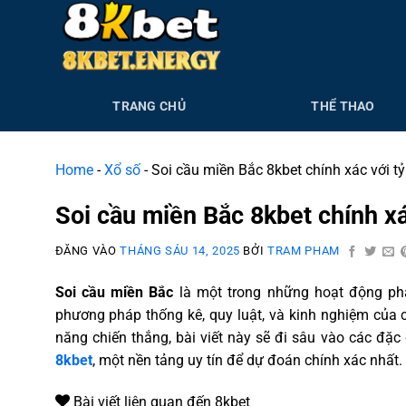
TRANG CHỦ
THỂ THAO
Home
-
Xổ số
-
Soi cầu miền Bắc 8kbet chính xác với tỷ
Soi cầu miền Bắc 8kbet chính xác
ĐĂNG VÀO
THÁNG SÁU 14, 2025
BỞI
TRAM PHAM
Soi cầu miền Bắc
là một trong những hoạt động phâ
phương pháp thống kê, quy luật, và kinh nghiệm của
năng chiến thắng, bài viết này sẽ đi sâu vào các đặ
8kbet
, một nền tảng uy tín để dự đoán chính xác nhất.
Bài viết liên quan đến 8kbet