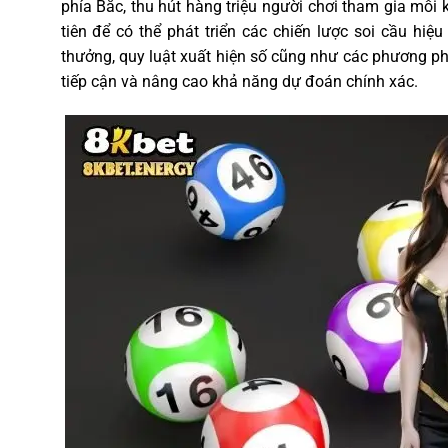
phía Bắc, thu hút hàng triệu người chơi tham gia mỗ
tiên để có thể phát triển các chiến lược soi cầu hiệ
thưởng, quy luật xuất hiện số cũng như các phương p
tiếp cận và nâng cao khả năng dự đoán chính xác.