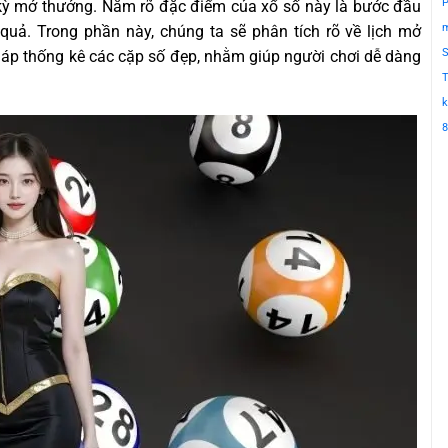
P
i kỳ mở thưởng. Nắm rõ đặc điểm của xổ số này là bước đầu
m
u quả. Trong phần này, chúng ta sẽ phân tích rõ về lịch mở
S
háp thống kê các cặp số đẹp, nhằm giúp người chơi dễ dàng
T
k
8