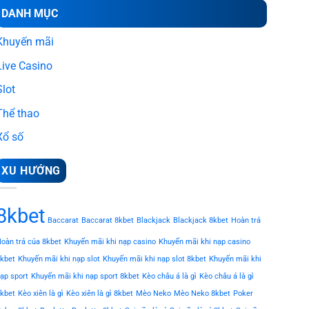
DANH MỤC
Khuyến mãi
Live Casino
Slot
Thể thao
Xổ số
XU HƯỚNG
8kbet
Baccarat
Baccarat 8kbet
Blackjack
Blackjack 8kbet
Hoàn trả
oàn trả của 8kbet
Khuyến mãi khi nạp casino
Khuyến mãi khi nạp casino
kbet
Khuyến mãi khi nạp slot
Khuyến mãi khi nạp slot 8kbet
Khuyến mãi khi
ạp sport
Khuyến mãi khi nạp sport 8kbet
Kèo châu á là gì
Kèo châu á là gì
kbet
Kèo xiên là gì
Kèo xiên là gì 8kbet
Mèo Neko
Mèo Neko 8kbet
Poker