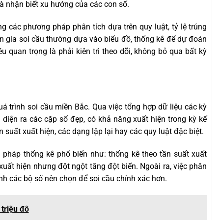
và nhận biết xu hướng của các con số.
ng các phương pháp phân tích dựa trên quy luật, tỷ lệ trúng
n gia soi cầu thường dựa vào biểu đồ, thống kê để dự đoán
u quan trọng là phải kiên trì theo dõi, không bỏ qua bất kỳ
uá trình soi cầu miền Bắc. Qua việc tổng hợp dữ liệu các kỳ
 diện ra các cặp số đẹp, có khả năng xuất hiện trong kỳ kế
suất xuất hiện, các dạng lặp lại hay các quy luật đặc biệt.
 pháp thống kê phổ biến như: thống kê theo tần suất xuất
 xuất hiện nhưng đột ngột tăng đột biến. Ngoài ra, việc phân
ịnh các bộ số nên chọn để soi cầu chính xác hơn.
triệu đô