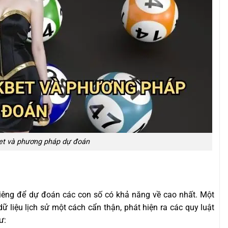
et và phương pháp dự đoán
riêng để dự đoán các con số có khả năng về cao nhất. Một
ữ liệu lịch sử một cách cẩn thận, phát hiện ra các quy luật
ư: