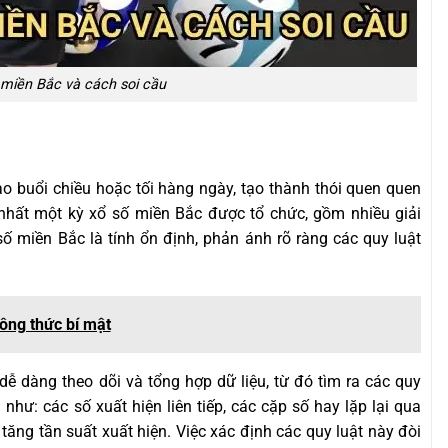
miền Bắc và cách soi cầu
o buổi chiều hoặc tối hàng ngày, tạo thành thói quen quen
 nhất một kỳ xổ số miền Bắc được tổ chức, gồm nhiều giải
ố miền Bắc là tính ổn định, phản ánh rõ ràng các quy luật
ông thức bí mật
ễ dàng theo dõi và tổng hợp dữ liệu, từ đó tìm ra các quy
như: các số xuất hiện liên tiếp, các cặp số hay lặp lại qua
 tăng tần suất xuất hiện. Việc xác định các quy luật này đòi