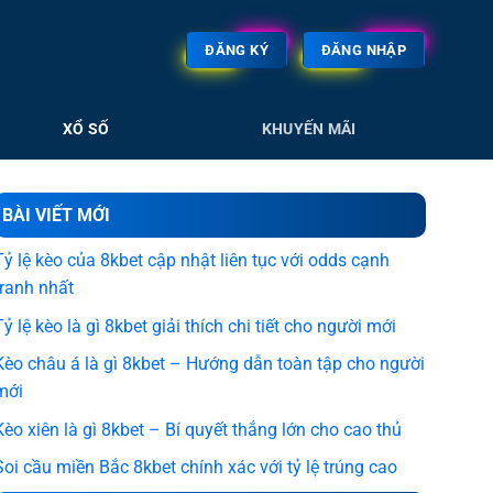
ĐĂNG KÝ
ĐĂNG NHẬP
XỔ SỐ
KHUYẾN MÃI
BÀI VIẾT MỚI
Tỷ lệ kèo của 8kbet cập nhật liên tục với odds cạnh
tranh nhất
Tỷ lệ kèo là gì 8kbet giải thích chi tiết cho người mới
Kèo châu á là gì 8kbet – Hướng dẫn toàn tập cho người
mới
Kèo xiên là gì 8kbet – Bí quyết thắng lớn cho cao thủ
Soi cầu miền Bắc 8kbet chính xác với tỷ lệ trúng cao