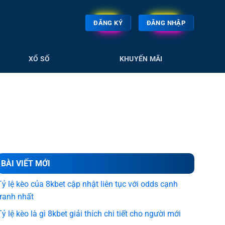
ĐĂNG KÝ
ĐĂNG NHẬP
XỔ SỐ
KHUYẾN MÃI
BÀI VIẾT MỚI
Tỷ lệ kèo của 8kbet cập nhật liên tục với odds cạnh
tranh nhất
Tỷ lệ kèo là gì 8kbet giải thích chi tiết cho người mới