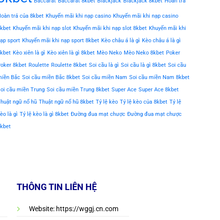
Baccarat
Baccarat 8kbet
Blackjack
Blackjack 8kbet
Hoàn trả
oàn trả của 8kbet
Khuyến mãi khi nạp casino
Khuyến mãi khi nạp casino
kbet
Khuyến mãi khi nạp slot
Khuyến mãi khi nạp slot 8kbet
Khuyến mãi khi
ạp sport
Khuyến mãi khi nạp sport 8kbet
Kèo châu á là gì
Kèo châu á là gì
kbet
Kèo xiên là gì
Kèo xiên là gì 8kbet
Mèo Neko
Mèo Neko 8kbet
Poker
oker 8kbet
Roulette
Roulette 8kbet
Soi cầu là gì
Soi cầu là gì 8kbet
Soi cầu
iền Bắc
Soi cầu miền Bắc 8kbet
Soi cầu miền Nam
Soi cầu miền Nam 8kbet
oi cầu miền Trung
Soi cầu miền Trung 8kbet
Super Ace
Super Ace 8kbet
huật ngữ nổ hũ
Thuật ngữ nổ hũ 8kbet
Tỷ lệ kèo
Tỷ lệ kèo của 8kbet
Tỷ lệ
èo là gì
Tỷ lệ kèo là gì 8kbet
Đường đua mạt chược
Đường đua mạt chược
kbet
THÔNG TIN LIÊN HỆ
Website: https://wggj.cn.com