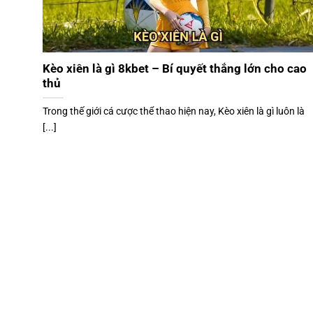
Kèo xiên là gì 8kbet – Bí quyết thắng lớn cho cao
thủ
Trong thế giới cá cược thể thao hiện nay, Kèo xiên là gì luôn là
[...]