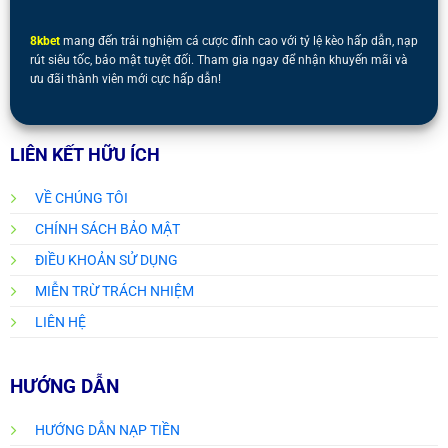
8kbet
mang đến trải nghiệm cá cược đỉnh cao với tỷ lệ kèo hấp dẫn, nạp
rút siêu tốc, bảo mật tuyệt đối. Tham gia ngay để nhận khuyến mãi và
ưu đãi thành viên mới cực hấp dẫn!
LIÊN KẾT HỮU ÍCH
VỀ CHÚNG TÔI
CHÍNH SÁCH BẢO MẬT
ĐIỀU KHOẢN SỬ DỤNG
MIỄN TRỪ TRÁCH NHIỆM
LIÊN HỆ
HƯỚNG DẪN
HƯỚNG DẪN NẠP TIỀN