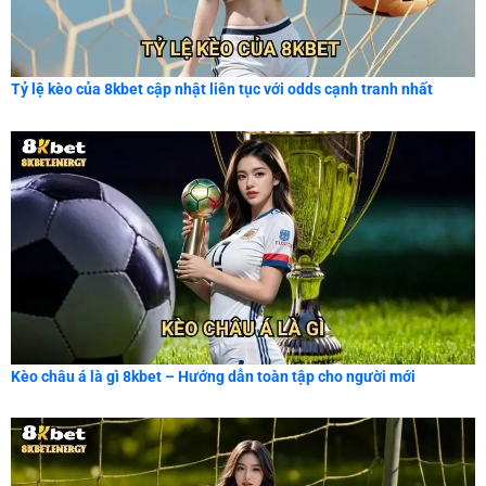
Tỷ lệ kèo của 8kbet cập nhật liên tục với odds cạnh tranh nhất
Kèo châu á là gì 8kbet – Hướng dẫn toàn tập cho người mới