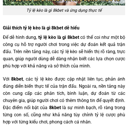
Tỷ lệ kèo là gì 8kbet và ứng dụng thực tế
Giải thích tỷ lệ kèo là gì 8kbet dễ hiểu
Để dễ hình dung,
tỷ lệ kèo là gì 8kbet
có thể coi như một bộ
công cụ hỗ trợ người chơi trong việc dự đoán kết quả trận
đấu. Trên nền tảng này, các tỷ lệ kèo sẽ hiển thị rõ ràng, trực
quan, giúp người dùng dễ dàng nhận biết các lựa chọn cược
phù hợp với khả năng và sở thích của mình.
Với
8kbet
, các tỷ lệ kèo được cập nhật liên tục, phản ánh
đúng diễn biến thực tế của trận đấu. Ngoài ra, nền tảng này
còn cung cấp các phân tích, bình luận, dự đoán từ các
chuyên gia, giúp người chơi có thêm thông tin để quyết định.
Đặc điểm nổi bật của
8kbet
là sự minh bạch, rõ ràng trong
từng con số, cũng như khả năng tùy chỉnh tỷ lệ cược phù
hợp với từng kiểu chơi, phong cách cá nhân.