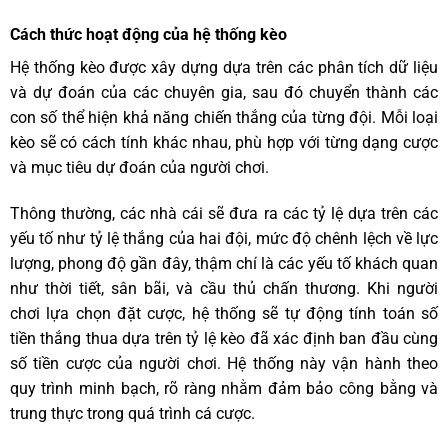
Cách thức hoạt động của hệ thống kèo
Hệ thống kèo được xây dựng dựa trên các phân tích dữ liệu
và dự đoán của các chuyên gia, sau đó chuyển thành các
con số thể hiện khả năng chiến thắng của từng đội. Mỗi loại
kèo sẽ có cách tính khác nhau, phù hợp với từng dạng cược
và mục tiêu dự đoán của người chơi.
Thông thường, các nhà cái sẽ đưa ra các tỷ lệ dựa trên các
yếu tố như tỷ lệ thắng của hai đội, mức độ chênh lệch về lực
lượng, phong độ gần đây, thậm chí là các yếu tố khách quan
như thời tiết, sân bãi, và cầu thủ chấn thương. Khi người
chơi lựa chọn đặt cược, hệ thống sẽ tự động tính toán số
tiền thắng thua dựa trên tỷ lệ kèo đã xác định ban đầu cùng
số tiền cược của người chơi. Hệ thống này vận hành theo
quy trình minh bạch, rõ ràng nhằm đảm bảo công bằng và
trung thực trong quá trình cá cược.