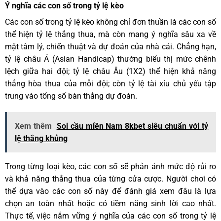
Ý nghĩa các con số trong tỷ lệ kèo
Các con số trong tỷ lệ kèo không chỉ đơn thuần là các con số
thể hiện tỷ lệ thắng thua, mà còn mang ý nghĩa sâu xa về
mặt tâm lý, chiến thuật và dự đoán của nhà cái. Chẳng hạn,
tỷ lệ châu Á (Asian Handicap) thường biểu thị mức chênh
lệch giữa hai đội; tỷ lệ châu Âu (1X2) thể hiện khả năng
thắng hòa thua của mỗi đội; còn tỷ lệ tài xỉu chủ yếu tập
trung vào tổng số bàn thắng dự đoán.
Xem thêm
Soi cầu miền Nam 8kbet siêu chuẩn với tỷ
lệ thắng khủng
Trong từng loại kèo, các con số sẽ phản ánh mức độ rủi ro
và khả năng thắng thua của từng cửa cược. Người chơi có
thể dựa vào các con số này để đánh giá xem đâu là lựa
chọn an toàn nhất hoặc có tiềm năng sinh lời cao nhất.
Thực tế, việc nắm vững ý nghĩa của các con số trong tỷ lệ