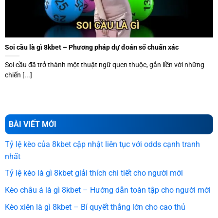
Soi cầu là gì 8kbet – Phương pháp dự đoán số chuẩn xác
Soi cầu đã trở thành một thuật ngữ quen thuộc, gắn liền với những
chiến [...]
BÀI VIẾT MỚI
Tỷ lệ kèo của 8kbet cập nhật liên tục với odds cạnh tranh
nhất
Tỷ lệ kèo là gì 8kbet giải thích chi tiết cho người mới
Kèo châu á là gì 8kbet – Hướng dẫn toàn tập cho người mới
Kèo xiên là gì 8kbet – Bí quyết thắng lớn cho cao thủ