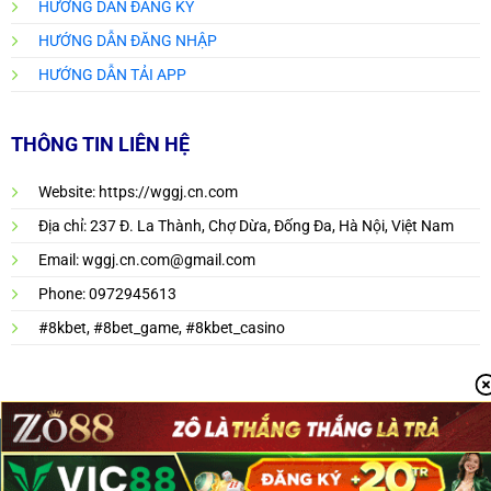
HƯỚNG DẪN ĐĂNG KÝ
HƯỚNG DẪN ĐĂNG NHẬP
HƯỚNG DẪN TẢI APP
THÔNG TIN LIÊN HỆ
Website: https://wggj.cn.com
Địa chỉ: 237 Đ. La Thành, Chợ Dừa, Đống Đa, Hà Nội, Việt Nam
Email:
wggj.cn.com@gmail.com
Phone: 0972945613
#8kbet, #8bet_game, #8kbet_casino
Copyright 2026 ©
solarbet.wiki