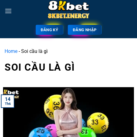
ĐĂNG KÝ
ĐĂNG NHẬP
Home
-
Soi cầu là gì
SOI CẦU LÀ GÌ
14
Th6