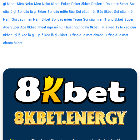
gì 8kbet
Mèo Neko
Mèo Neko 8kbet
Poker
Poker 8kbet
Roulette
Roulette 8kbet
Soi
cầu là gì
Soi cầu là gì 8kbet
Soi cầu miền Bắc
Soi cầu miền Bắc 8kbet
Soi cầu miền
Nam
Soi cầu miền Nam 8kbet
Soi cầu miền Trung
Soi cầu miền Trung 8kbet
Super
Ace
Super Ace 8kbet
Thuật ngữ nổ hũ
Thuật ngữ nổ hũ 8kbet
Tỷ lệ kèo
Tỷ lệ kèo của
8kbet
Tỷ lệ kèo là gì
Tỷ lệ kèo là gì 8kbet
Đường đua mạt chược
Đường đua mạt
chược 8kbet