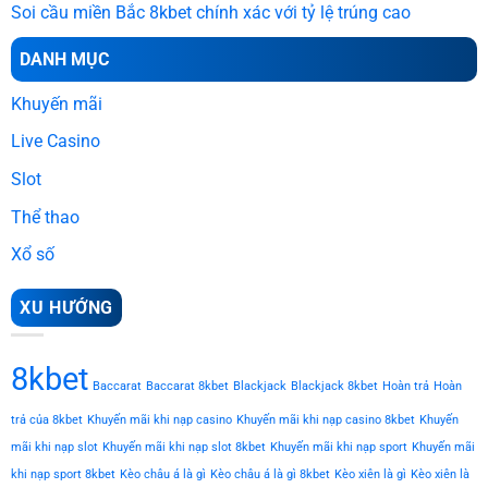
Soi cầu miền Bắc 8kbet chính xác với tỷ lệ trúng cao
DANH MỤC
Khuyến mãi
Live Casino
Slot
Thể thao
Xổ số
XU HƯỚNG
8kbet
Baccarat
Baccarat 8kbet
Blackjack
Blackjack 8kbet
Hoàn trả
Hoàn
trả của 8kbet
Khuyến mãi khi nạp casino
Khuyến mãi khi nạp casino 8kbet
Khuyến
mãi khi nạp slot
Khuyến mãi khi nạp slot 8kbet
Khuyến mãi khi nạp sport
Khuyến mãi
khi nạp sport 8kbet
Kèo châu á là gì
Kèo châu á là gì 8kbet
Kèo xiên là gì
Kèo xiên là