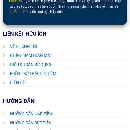
8kbet
mang đến trải nghiệm cá cược đỉnh cao với tỷ lệ kèo hấp dẫn, nạp
rút siêu tốc, bảo mật tuyệt đối. Tham gia ngay để nhận khuyến mãi và
ưu đãi thành viên mới cực hấp dẫn!
LIÊN KẾT HỮU ÍCH
VỀ CHÚNG TÔI
CHÍNH SÁCH BẢO MẬT
ĐIỀU KHOẢN SỬ DỤNG
MIỄN TRỪ TRÁCH NHIỆM
LIÊN HỆ
HƯỚNG DẪN
HƯỚNG DẪN NẠP TIỀN
HƯỚNG DẪN RÚT TIỀN