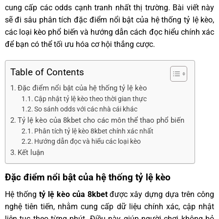
cung cấp các odds cạnh tranh nhất thị trường. Bài viết này
sẽ đi sâu phân tích đặc điểm nổi bật của hệ thống tỷ lệ kèo,
các loại kèo phổ biến và hướng dẫn cách đọc hiểu chính xác
để bạn có thể tối ưu hóa cơ hội thắng cược.
Table of Contents
Đặc điểm nổi bật của hệ thống tỷ lệ kèo
Cập nhật tỷ lệ kèo theo thời gian thực
So sánh odds với các nhà cái khác
Tỷ lệ kèo của 8kbet cho các môn thể thao phổ biến
Phân tích tỷ lệ kèo 8kbet chính xác nhất
Hướng dẫn đọc và hiểu các loại kèo
Kết luận
Đặc điểm nổi bật của hệ thống tỷ lệ kèo
Hệ thống
tỷ lệ kèo của 8kbet
được xây dựng dựa trên công
nghệ tiên tiến, nhằm cung cấp dữ liệu chính xác, cập nhật
liên tục theo từng phút. Điều này giúp người chơi không bỏ