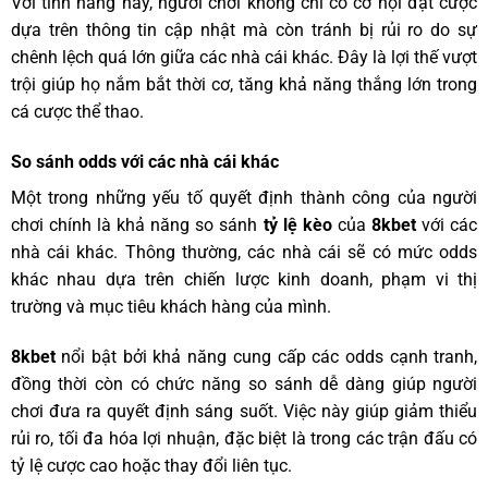
Với tính năng này, người chơi không chỉ có cơ hội đặt cược
dựa trên thông tin cập nhật mà còn tránh bị rủi ro do sự
chênh lệch quá lớn giữa các nhà cái khác. Đây là lợi thế vượt
trội giúp họ nắm bắt thời cơ, tăng khả năng thắng lớn trong
cá cược thể thao.
So sánh odds với các nhà cái khác
Một trong những yếu tố quyết định thành công của người
chơi chính là khả năng so sánh
tỷ lệ kèo
của
8kbet
với các
nhà cái khác. Thông thường, các nhà cái sẽ có mức odds
khác nhau dựa trên chiến lược kinh doanh, phạm vi thị
trường và mục tiêu khách hàng của mình.
8kbet
nổi bật bởi khả năng cung cấp các odds cạnh tranh,
đồng thời còn có chức năng so sánh dễ dàng giúp người
chơi đưa ra quyết định sáng suốt. Việc này giúp giảm thiểu
rủi ro, tối đa hóa lợi nhuận, đặc biệt là trong các trận đấu có
tỷ lệ cược cao hoặc thay đổi liên tục.