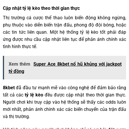
Cập nhật tỷ lệ kèo theo thời gian thực
Thị trường cá cược thể thao luôn biến động không ngừng,
phụ thuộc vào diễn biến trận đấu, phong độ đội bóng, hoặc
các tin tức liên quan. Một hệ thống tỷ lệ kèo tốt phải đáp
ứng được nhu cầu cập nhật liên tục để phản ánh chính xác
tình hình thực tế.
Xem thêm
Super Ace 8kbet nổ hũ khủng với jackpot
tỷ đồng
8kbet
đã đầu tư mạnh mẽ vào công nghệ để đảm bảo rằng
tất cả các
tỷ lệ kèo
đều được cập nhật theo thời gian thực.
Người chơi khi truy cập vào hệ thống sẽ thấy các odds luôn
mới nhất, phản ánh chính xác các biến chuyển của trận đấu
và thị trường.