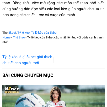
thao. Đồng thời, việc mở rộng các môn thể thao phổ biến
cùng hướng dẫn đọc hiểu các loại kèo giúp người chơi tự tin
hơn trong các chiến lược cá cược của mình.
Thẻ:
8kbet
,
Tỷ lệ kèo
,
Tỷ lệ kèo của 8kbet
Home
-
Thể thao
-
Tỷ lệ kèo của 8kbet cập nhật liên tục với odds cạnh tranh
nhất
Tỷ lệ kèo là gì 8kbet giải thích
chi tiết cho người mới
BÀI CÙNG CHUYÊN MỤC