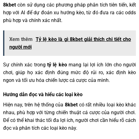
8kbet
còn sử dụng các phương pháp phân tích tiên tiến, kết
hợp với AI để dự đoán xu hướng kèo, từ đó đưa ra các odds
phù hợp và chính xác nhất.
Xem thêm
Tỷ lệ kèo là gì 8kbet giải thích chi tiết cho
người mới
Sự chính xác trong
tỷ lệ kèo
mang lại lợi ích lớn cho người
chơi, giúp họ xác định đúng mức độ rủi ro, xác định kèo
ngon và tối ưu hóa chiến lược cá cược của mình.
Hướng dẫn đọc và hiểu các loại kèo
Hiện nay, trên hệ thống của
8kbet
có rất nhiều loại kèo khác
nhau, phù hợp với từng chiến thuật cá cược của người chơi.
Để có thể khai thác tối đa lợi ích, người chơi cần hiểu rõ cách
đọc và phân tích các loại kèo này.