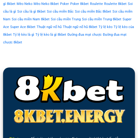
gì 8kbet
Mèo Neko
Mèo Neko 8kbet
Poker
Poker 8kbet
Roulette
Roulette 8kbet
Soi
cầu là gì
Soi cầu là gì 8kbet
Soi cầu miền Bắc
Soi cầu miền Bắc 8kbet
Soi cầu miền
Nam
Soi cầu miền Nam 8kbet
Soi cầu miền Trung
Soi cầu miền Trung 8kbet
Super
Ace
Super Ace 8kbet
Thuật ngữ nổ hũ
Thuật ngữ nổ hũ 8kbet
Tỷ lệ kèo
Tỷ lệ kèo của
8kbet
Tỷ lệ kèo là gì
Tỷ lệ kèo là gì 8kbet
Đường đua mạt chược
Đường đua mạt
chược 8kbet