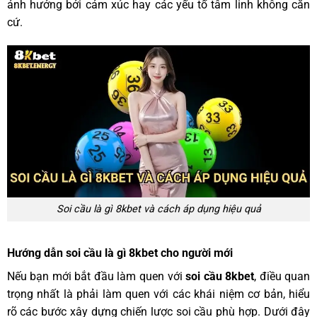
ảnh hưởng bởi cảm xúc hay các yếu tố tâm linh không căn
cứ.
Soi cầu là gì 8kbet và cách áp dụng hiệu quả
Hướng dẫn soi cầu là gì 8kbet cho người mới
Nếu bạn mới bắt đầu làm quen với
soi cầu 8kbet
, điều quan
trọng nhất là phải làm quen với các khái niệm cơ bản, hiểu
rõ các bước xây dựng chiến lược soi cầu phù hợp. Dưới đây