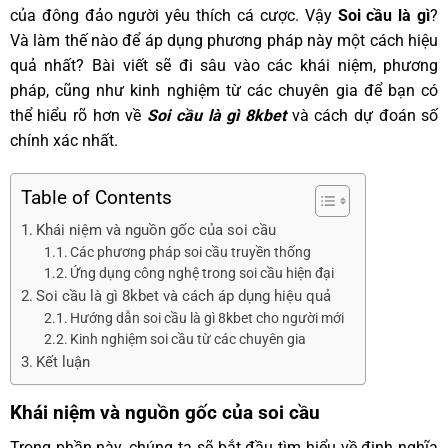
của đông đảo người yêu thích cá cược. Vậy
Soi cầu là gì
?
Và làm thế nào để áp dụng phương pháp này một cách hiệu
quả nhất? Bài viết sẽ đi sâu vào các khái niệm, phương
pháp, cũng như kinh nghiệm từ các chuyên gia để bạn có
thể hiểu rõ hơn về
Soi cầu là gì 8kbet
và cách dự đoán số
chính xác nhất.
Table of Contents
Khái niệm và nguồn gốc của soi cầu
Các phương pháp soi cầu truyền thống
Ứng dụng công nghệ trong soi cầu hiện đại
Soi cầu là gì 8kbet và cách áp dụng hiệu quả
Hướng dẫn soi cầu là gì 8kbet cho người mới
Kinh nghiệm soi cầu từ các chuyên gia
Kết luận
Khái niệm và nguồn gốc của soi cầu
Trong phần này, chúng ta sẽ bắt đầu tìm hiểu về định nghĩa