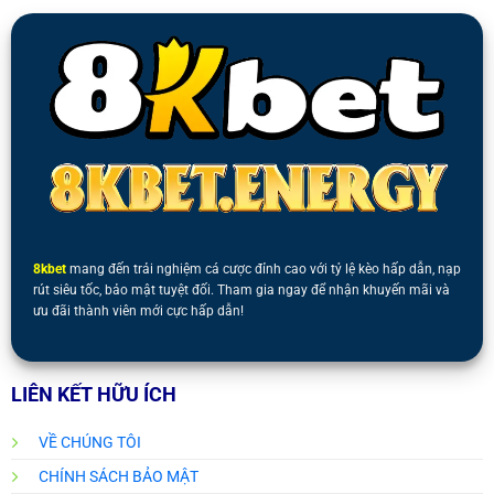
8kbet
mang đến trải nghiệm cá cược đỉnh cao với tỷ lệ kèo hấp dẫn, nạp
rút siêu tốc, bảo mật tuyệt đối. Tham gia ngay để nhận khuyến mãi và
ưu đãi thành viên mới cực hấp dẫn!
LIÊN KẾT HỮU ÍCH
VỀ CHÚNG TÔI
CHÍNH SÁCH BẢO MẬT