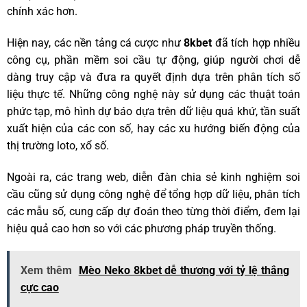
chính xác hơn.
Hiện nay, các nền tảng cá cược như
8kbet
đã tích hợp nhiều
công cụ, phần mềm soi cầu tự động, giúp người chơi dễ
dàng truy cập và đưa ra quyết định dựa trên phân tích số
liệu thực tế. Những công nghệ này sử dụng các thuật toán
phức tạp, mô hình dự báo dựa trên dữ liệu quá khứ, tần suất
xuất hiện của các con số, hay các xu hướng biến động của
thị trường loto, xổ số.
Ngoài ra, các trang web, diễn đàn chia sẻ kinh nghiệm soi
cầu cũng sử dụng công nghệ để tổng hợp dữ liệu, phân tích
các mẫu số, cung cấp dự đoán theo từng thời điểm, đem lại
hiệu quả cao hơn so với các phương pháp truyền thống.
Xem thêm
Mèo Neko 8kbet dễ thương với tỷ lệ thắng
cực cao