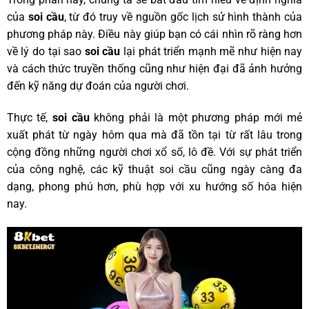
của
soi cầu
, từ đó truy về nguồn gốc lịch sử hình thành của
phương pháp này. Điều này giúp bạn có cái nhìn rõ ràng hơn
về lý do tại sao
soi cầu
lại phát triển mạnh mẽ như hiện nay
và cách thức truyền thống cũng như hiện đại đã ảnh hưởng
đến kỹ năng dự đoán của người chơi.
Thực tế,
soi cầu
không phải là một phương pháp mới mẻ
xuất phát từ ngày hôm qua mà đã tồn tại từ rất lâu trong
cộng đồng những người chơi xổ số, lô đề. Với sự phát triển
của công nghệ, các kỹ thuật soi cầu cũng ngày càng đa
dạng, phong phú hơn, phù hợp với xu hướng số hóa hiện
nay.