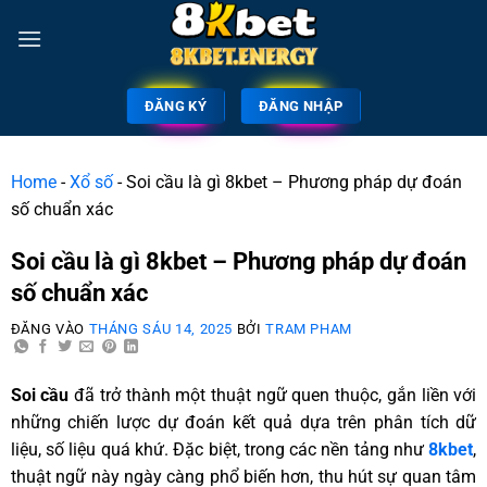
ĐĂNG KÝ
ĐĂNG NHẬP
Home
-
Xổ số
-
Soi cầu là gì 8kbet – Phương pháp dự đoán
số chuẩn xác
Soi cầu là gì 8kbet – Phương pháp dự đoán
số chuẩn xác
ĐĂNG VÀO
THÁNG SÁU 14, 2025
BỞI
TRAM PHAM
Soi cầu
đã trở thành một thuật ngữ quen thuộc, gắn liền với
những chiến lược dự đoán kết quả dựa trên phân tích dữ
liệu, số liệu quá khứ. Đặc biệt, trong các nền tảng như
8kbet
,
thuật ngữ này ngày càng phổ biến hơn, thu hút sự quan tâm