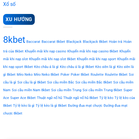
Xổ số
XU HƯỚNG
8kbet
Baccarat
Baccarat 8kbet
Blackjack
Blackjack 8kbet
Hoàn trả
Hoàn
trả của 8kbet
Khuyến mãi khi nạp casino
Khuyến mãi khi nạp casino 8kbet
Khuyến
mãi khi nạp slot
Khuyến mãi khi nạp slot 8kbet
Khuyến mãi khi nạp sport
Khuyến mãi
khi nạp sport 8kbet
Kèo châu á là gì
Kèo châu á là gì 8kbet
Kèo xiên là gì
Kèo xiên là
gì 8kbet
Mèo Neko
Mèo Neko 8kbet
Poker
Poker 8kbet
Roulette
Roulette 8kbet
Soi
cầu là gì
Soi cầu là gì 8kbet
Soi cầu miền Bắc
Soi cầu miền Bắc 8kbet
Soi cầu miền
Nam
Soi cầu miền Nam 8kbet
Soi cầu miền Trung
Soi cầu miền Trung 8kbet
Super
Ace
Super Ace 8kbet
Thuật ngữ nổ hũ
Thuật ngữ nổ hũ 8kbet
Tỷ lệ kèo
Tỷ lệ kèo của
8kbet
Tỷ lệ kèo là gì
Tỷ lệ kèo là gì 8kbet
Đường đua mạt chược
Đường đua mạt
chược 8kbet