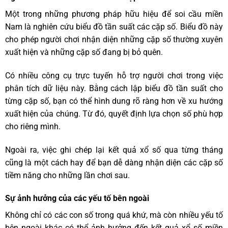
Một trong những phương pháp hữu hiệu để soi cầu miền
Nam là nghiên cứu biểu đồ tần suất các cặp số. Biểu đồ này
cho phép người chơi nhận diện những cặp số thường xuyên
xuất hiện và những cặp số đang bị bỏ quên.
Có nhiều công cụ trực tuyến hỗ trợ người chơi trong việc
phân tích dữ liệu này. Bằng cách lập biểu đồ tần suất cho
từng cặp số, bạn có thể hình dung rõ ràng hơn về xu hướng
xuất hiện của chúng. Từ đó, quyết định lựa chọn số phù hợp
cho riêng mình.
Ngoài ra, việc ghi chép lại kết quả xổ số qua từng tháng
cũng là một cách hay để bạn dễ dàng nhận diện các cặp số
tiềm năng cho những lần chơi sau.
Sự ảnh hưởng của các yếu tố bên ngoài
Không chỉ có các con số trong quá khứ, mà còn nhiều yếu tố
bên ngoài khác có thể ảnh hưởng đến kết quả xổ số miền