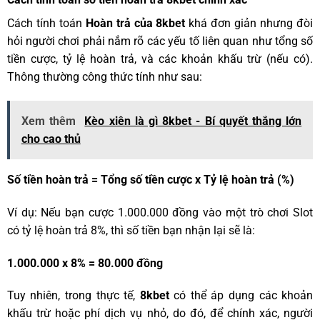
Cách tính toán
Hoàn trả của 8kbet
khá đơn giản nhưng đòi
hỏi người chơi phải nắm rõ các yếu tố liên quan như tổng số
tiền cược, tỷ lệ hoàn trả, và các khoản khấu trừ (nếu có).
Thông thường công thức tính như sau:
Xem thêm
Kèo xiên là gì 8kbet - Bí quyết thắng lớn
cho cao thủ
Số tiền hoàn trả = Tổng số tiền cược x Tỷ lệ hoàn trả (%)
Ví dụ: Nếu bạn cược 1.000.000 đồng vào một trò chơi Slot
có tỷ lệ hoàn trả 8%, thì số tiền bạn nhận lại sẽ là:
1.000.000 x 8% = 80.000 đồng
Tuy nhiên, trong thực tế,
8kbet
có thể áp dụng các khoản
khấu trừ hoặc phí dịch vụ nhỏ, do đó, để chính xác, người