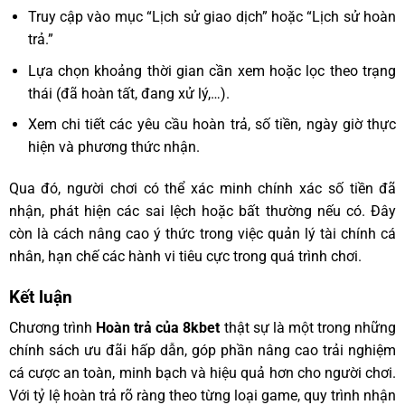
Truy cập vào mục “Lịch sử giao dịch” hoặc “Lịch sử hoàn
trả.”
Lựa chọn khoảng thời gian cần xem hoặc lọc theo trạng
thái (đã hoàn tất, đang xử lý,…).
Xem chi tiết các yêu cầu hoàn trả, số tiền, ngày giờ thực
hiện và phương thức nhận.
Qua đó, người chơi có thể xác minh chính xác số tiền đã
nhận, phát hiện các sai lệch hoặc bất thường nếu có. Đây
còn là cách nâng cao ý thức trong việc quản lý tài chính cá
nhân, hạn chế các hành vi tiêu cực trong quá trình chơi.
Kết luận
Chương trình
Hoàn trả của 8kbet
thật sự là một trong những
chính sách ưu đãi hấp dẫn, góp phần nâng cao trải nghiệm
cá cược an toàn, minh bạch và hiệu quả hơn cho người chơi.
Với tỷ lệ hoàn trả rõ ràng theo từng loại game, quy trình nhận