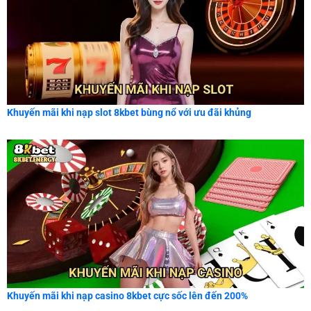
Khuyến mãi khi nạp slot 8kbet bùng nổ với ưu đãi khủng
Khuyến mãi khi nạp casino 8kbet cực sốc lên đến 200%