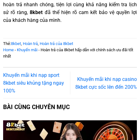
hoàn trả nhanh chóng, tiện lợi cùng khả năng kiểm tra lịch
sử rõ ràng,
8kbet
đã thể hiện rõ cam kết bảo vệ quyền lợi
của khách hàng của mình.
Thẻ:
8kbet
,
Hoàn trả
,
Hoàn trả của 8kbet
Home
-
Khuyến mãi
-
Hoàn trả của 8kbet hấp dẫn với chính sách ưu đãi tốt
nhất
Khuyến mãi khi nạp sport
Khuyến mãi khi nạp casino
8kbet siêu khủng tặng ngay
8kbet cực sốc lên đến 200%
100%
BÀI CÙNG CHUYÊN MỤC