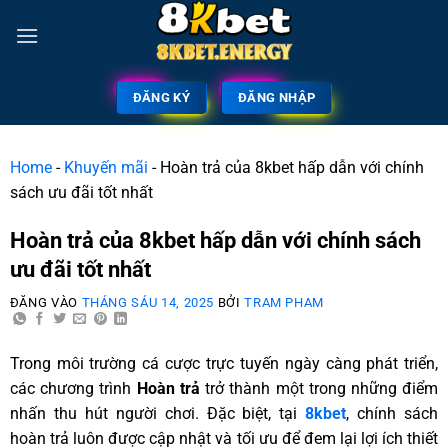
ĐĂNG KÝ
ĐĂNG NHẬP
Home
-
Khuyến mãi
-
Hoàn trả của 8kbet hấp dẫn với chính
sách ưu đãi tốt nhất
Hoàn trả của 8kbet hấp dẫn với chính sách
ưu đãi tốt nhất
ĐĂNG VÀO
THÁNG SÁU 14, 2025
BỞI
TRAM PHAM
Trong môi trường cá cược trực tuyến ngày càng phát triển,
các chương trình
Hoàn trả
trở thành một trong những điểm
nhấn thu hút người chơi. Đặc biệt, tại
8kbet
, chính sách
hoàn trả luôn được cập nhật và tối ưu để đem lại lợi ích thiết