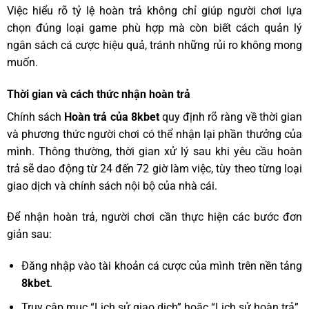
Việc hiểu rõ tỷ lệ hoàn trả không chỉ giúp người chơi lựa
chọn đúng loại game phù hợp mà còn biết cách quản lý
ngân sách cá cược hiệu quả, tránh những rủi ro không mong
muốn.
Thời gian và cách thức nhận hoàn trả
Chính sách
Hoàn trả của 8kbet
quy định rõ ràng về thời gian
và phương thức người chơi có thể nhận lại phần thưởng của
mình. Thông thường, thời gian xử lý sau khi yêu cầu hoàn
trả sẽ dao động từ 24 đến 72 giờ làm việc, tùy theo từng loại
giao dịch và chính sách nội bộ của nhà cái.
Để nhận hoàn trả, người chơi cần thực hiện các bước đơn
giản sau:
Đăng nhập vào tài khoản cá cược của mình trên nền tảng
8kbet
.
Truy cập mục “Lịch sử giao dịch” hoặc “Lịch sử hoàn trả”.