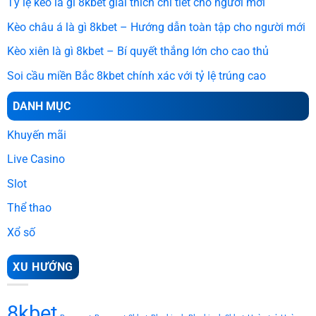
Tỷ lệ kèo là gì 8kbet giải thích chi tiết cho người mới
Kèo châu á là gì 8kbet – Hướng dẫn toàn tập cho người mới
Kèo xiên là gì 8kbet – Bí quyết thắng lớn cho cao thủ
Soi cầu miền Bắc 8kbet chính xác với tỷ lệ trúng cao
DANH MỤC
Khuyến mãi
Live Casino
Slot
Thể thao
Xổ số
XU HƯỚNG
8kbet